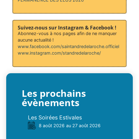
Suivez-nous sur Instagram & Facebook !
Abonnez-vous à nos pages afin de ne manquer
aucune actualité !
www.facebook.com/saintandredelaroche.officiel
www.instagram.com/standredelaroche/
Les prochains
évènements
Les Soirées Estivales
8 août 2026
au 27 août 2026