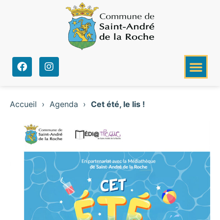
Accueil
›
Agenda
›
Cet été, le lis !